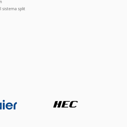
ón
l sistema split