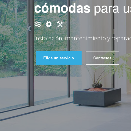
para us
cómodas
Instalación, mantenimiento y reparac
Еlige un servicio
Contactos