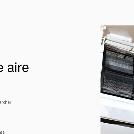
 aire
ärcher
nte